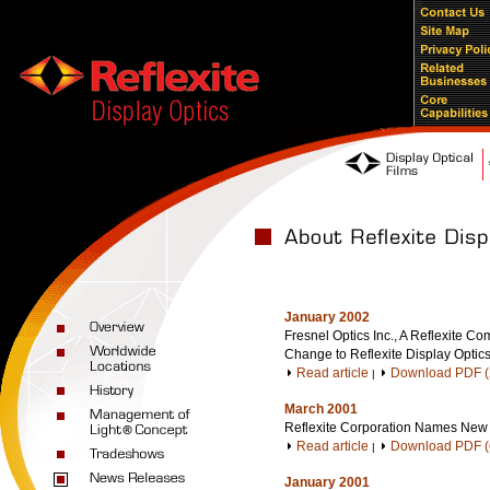
January 2002
Fresnel Optics Inc., A Reflexite
Change to Reflexite Display Optic
Read article
Download PDF (
|
March 2001
Reflexite Corporation Names New C
Read article
Download PDF (
|
January 2001