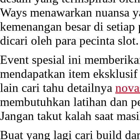
Ways menawarkan nuansa ya
kemenangan besar di setiap
dicari oleh para pecinta slot.
Event spesial ini memberik
mendapatkan item eksklusif 
lain cari tahu detailnya
novas
membutuhkan latihan dan p
Jangan takut kalah saat masi
Buat yang lagi cari build da