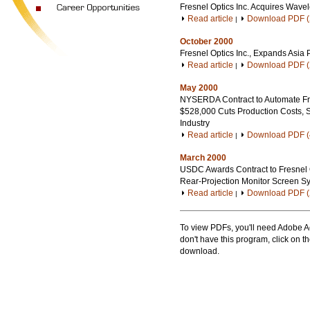
Fresnel Optics Inc. Acquires Wave
Read article
Download PDF (
|
October 2000
Fresnel Optics Inc., Expands Asia 
Read article
Download PDF (
|
May 2000
NYSERDA Contract to Automate Fres
$528,000 Cuts Production Costs, 
Industry
Read article
Download PDF (
|
March 2000
USDC Awards Contract to Fresnel 
Rear-Projection Monitor Screen S
Read article
Download PDF (
|
To view PDFs, you'll need Adobe Ac
don't have this program, click on th
download.