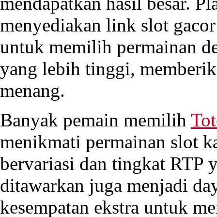
mendapatkan hasil besar. Pl
menyediakan link slot gac
untuk memilih permainan de
yang lebih tinggi, memberik
menang.
Banyak pemain memilih
Tot
menikmati permainan slot k
bervariasi dan tingkat RTP y
ditawarkan juga menjadi da
kesempatan ekstra untuk me