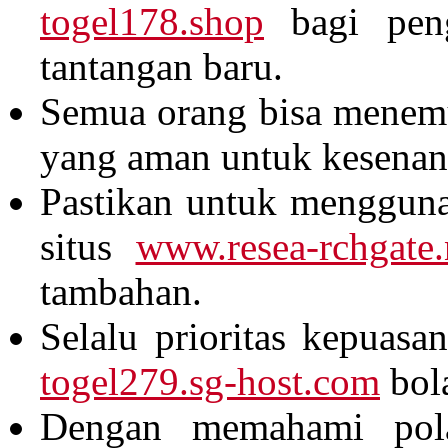
togel178.shop
bagi peng
tantangan baru.
Semua orang bisa mene
yang aman untuk kesenan
Pastikan untuk mengguna
situs
www.resea-rchgate.
tambahan.
Selalu prioritas kepuas
togel279.sg-host.com
bola
Dengan memahami pola