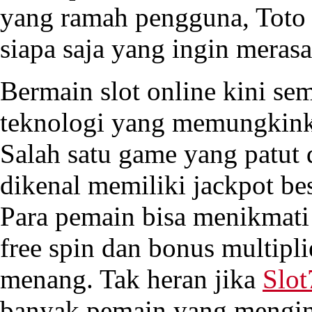
yang ramah pengguna, Toto S
siapa saja yang ingin merasa
Bermain slot online kini s
teknologi yang memungkinka
Salah satu game yang patut 
dikenal memiliki jackpot be
Para pemain bisa menikmati 
free spin dan bonus multipl
menang. Tak heran jika
Slot
banyak pemain yang mengin