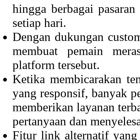
hingga berbagai pasaran 
setiap hari.
Dengan dukungan custom
membuat pemain mera
platform tersebut.
Ketika membicarakan ten
yang responsif, banyak
memberikan layanan ter
pertanyaan dan menyelesa
Fitur link alternatif yan