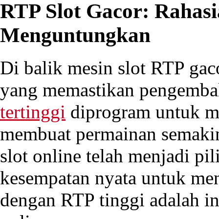
RTP Slot Gacor: Rahasia
Menguntungkan
Di balik mesin slot RTP gac
yang memastikan pengembal
tertinggi
diprogram untuk me
membuat permainan semakin
slot online telah menjadi p
kesempatan nyata untuk men
dengan RTP tinggi adalah in