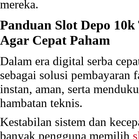
mereka.
Panduan Slot Depo 10k
Agar Cepat Paham
Dalam era digital serba cep
sebagai solusi pembayaran f
instan, aman, serta menduk
hambatan teknis.
Kestabilan sistem dan kecep
banyak pengguna memilih
s