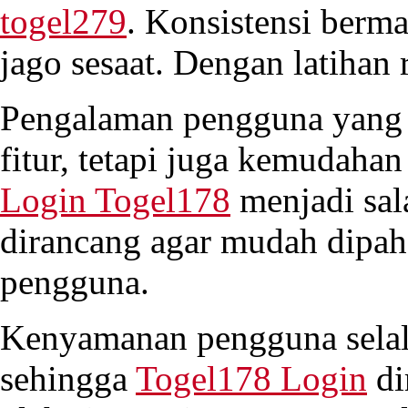
togel279
. Konsistensi berma
jago sesaat. Dengan latihan 
Pengalaman pengguna yang b
fitur, tetapi juga kemudahan
Login Togel178
menjadi sal
dirancang agar mudah dipah
pengguna.
Kenyamanan pengguna selalu
sehingga
Togel178 Login
di