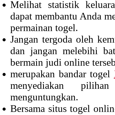
Melihat statistik kelu
dapat membantu Anda meli
permainan togel.
Jangan tergoda oleh ke
dan jangan melebihi ba
bermain judi online terseb
merupakan bandar togel
menyediakan piliha
menguntungkan.
Bersama situs togel onli