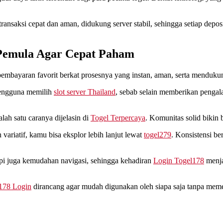
ransaksi cepat dan aman, didukung server stabil, sehingga setiap depo
 Pemula Agar Cepat Paham
pembayaran favorit berkat prosesnya yang instan, aman, serta menduk
pengguna memilih
slot server Thailand
, sebab selain memberikan pengal
alah satu caranya dijelasin di
Togel Terpercaya
. Komunitas solid bikin 
variatif, kamu bisa eksplor lebih lanjut lewat
togel279
. Konsistensi be
api juga kemudahan navigasi, sehingga kehadiran
Login Togel178
menja
178 Login
dirancang agar mudah digunakan oleh siapa saja tanpa mem