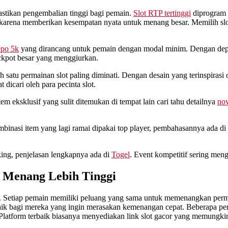
astikan pengembalian tinggi bagi pemain.
Slot RTP tertinggi
diprogram 
r karena memberikan kesempatan nyata untuk menang besar. Memilih slot
epo 5k
yang dirancang untuk pemain dengan modal minim. Dengan depos
ckpot besar yang menggiurkan.
h satu permainan slot paling diminati. Dengan desain yang terinspi
dicari oleh para pecinta slot.
 eksklusif yang sulit ditemukan di tempat lain cari tahu detailnya
nov
ombinasi item yang lagi ramai dipakai top player, pembahasannya ada di
ing, penjelasan lengkapnya ada di
Togel
. Event kompetitif sering men
 Menang Lebih Tinggi
itus. Setiap pemain memiliki peluang yang sama untuk memenangkan per
k bagi mereka yang ingin merasakan kemenangan cepat. Beberapa pem
 Platform terbaik biasanya menyediakan link slot gacor yang memungk