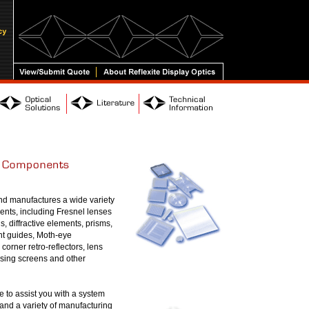
and manufactures a wide variety
ents, including Fresnel lenses
s, diffractive elements, prisms,
ght guides, Moth-eye
 corner retro-reflectors, lens
cusing screens and other
 to assist you with a system
s and a variety of manufacturing