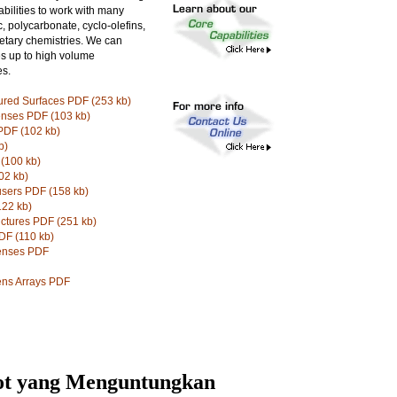
bilities to work with many
ic, polycarbonate, cyclo-olefins,
etary chemistries. We can
es up to high volume
es.
ured Surfaces PDF (253 kb)
enses PDF (103 kb)
PDF (102 kb)
b)
(100 kb)
02 kb)
users PDF (158 kb)
22 kb)
ctures PDF (251 kb)
F (110 kb)
Lenses PDF
ens Arrays PDF
lot yang Menguntungkan