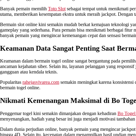
Banyak pemain memilih
Toto Slot
sebagai tempat untuk menikmati perm
utama, memberikan kesempatan ekstra untuk meraih jackpot. Dengan tam
Bermain slot online kini semakin mudah berkat kemajuan teknologi ya
gameplay yang sederhana. Para pemain bisa menikmati berbagai fitur m
banyak pemain yang mengincar kemenangan cepat dan sensasi bermain
Keamanan Data Sangat Penting Saat Bermai
Keamanan dalam bermain togel online sangat bergantung pada pemili
ancaman kejahatan siber. Selain itu, layanan pelanggan yang responsif
gangguan atau kendala teknis.
Popularitas
rahejasvivarea.com
semakin meningkat karena konsistensi 
bermain togel online.
Nikmati Kemenangan Maksimal di Bo Toge
Penggemar togel kini semakin dimanjakan dengan kehadiran
Bo Togel
menyenangkan, hadiah yang besar ini juga menjadi motivasi tambahan 
Dalam dunia perjudian online, banyak pemain yang mengincar jackpot b
hingga 4D. Selain itu, kecepatan dalam menampilkan hasil undian menja