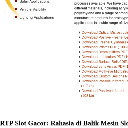
processes available. We have capa
different materials, including acryl
polyethylene and a range of propri
manufacture products for prototyp
applications in a wide range of siz
Download Optical Microstruct
Download Positive Fresnel L
Download Fresnel Cylinders 
Download Prisms PDF (108 k
Download Beamsplitters PDF 
Download Lenticulars PDF (1
Download Surface Relief Diff
Download Lens Arrays PDF (1
Download Moth-eye Microstru
Download Custom Designs PD
Download Passive Infrared 
(117 kb)
Download Passive Infrared L
(108 kb)
RTP Slot Gacor: Rahasia di Balik Mesin S