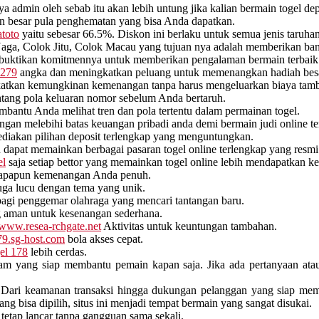
ya admin oleh sebab itu akan lebih untung jika kalian bermain togel de
 besar pula penghematan yang bisa Anda dapatkan.
toto
yaitu sebesar 66.5%. Diskon ini berlaku untuk semua jenis taru
Naga, Colok Jitu, Colok Macau yang tujuan nya adalah memberikan ba
uktikan komitmennya untuk memberikan pengalaman bermain terbaik 
l279
angka dan meningkatkan peluang untuk memenangkan hadiah besa
atkan kemungkinan kemenangan tanpa harus mengeluarkan biaya tam
ntang pola keluaran nomor sebelum Anda bertaruh.
bantu Anda melihat tren dan pola tertentu dalam permainan togel.
ngan melebihi batas keuangan pribadi anda demi bermain judi online te
diakan pilihan deposit terlengkap yang menguntungkan.
an dapat memainkan berbagai pasaran togel online terlengkap yang resmi
el
saja setiap bettor yang memainkan togel online lebih mendapatkan k
berapapun kemenangan Anda penuh.
juga lucu dengan tema yang unik.
agi penggemar olahraga yang mencari tantangan baru.
g aman untuk kesenangan sederhana.
www.resea-rchgate.net
Aktivitas untuk keuntungan tambahan.
79.sg-host.com
bola akses cepat.
el 178
lebih cerdas.
am yang siap membantu pemain kapan saja. Jika ada pertanyaan ata
Dari keamanan transaksi hingga dukungan pelanggan yang siap memba
 bisa dipilih, situs ini menjadi tempat bermain yang sangat disukai.
tetap lancar tanpa gangguan sama sekali.