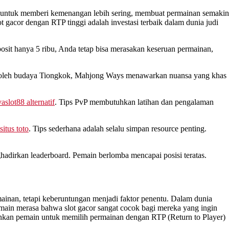
untuk memberi kemenangan lebih sering, membuat permainan semakin
 gacor dengan RTP tinggi adalah investasi terbaik dalam dunia judi
it hanya 5 ribu, Anda tetap bisa merasakan keseruan permainan,
rasi oleh budaya Tiongkok, Mahjong Ways menawarkan nuansa yang khas
aslot88 alternatif
. Tips PvP membutuhkan latihan dan pengalaman
situs toto
. Tips sederhana adalah selalu simpan resource penting.
ghadirkan leaderboard. Pemain berlomba mencapai posisi teratas.
mainan, tetapi keberuntungan menjadi faktor penentu. Dalam dunia
ain merasa bahwa slot gacor sangat cocok bagi mereka yang ingin
inkan pemain untuk memilih permainan dengan RTP (Return to Player)