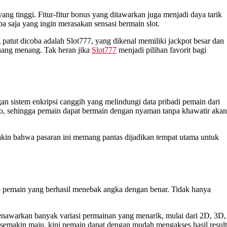
ng tinggi. Fitur-fitur bonus yang ditawarkan juga menjadi daya tarik
a saja yang ingin merasakan sensasi bermain slot.
patut dicoba adalah Slot777, yang dikenal memiliki jackpot besar dan
luang menang. Tak heran jika
Slot777
menjadi pilihan favorit bagi
an sistem enkripsi canggih yang melindungi data pribadi pemain dari
 toto, sehingga pemain dapat bermain dengan nyaman tanpa khawatir akan
kin bahwa pasaran ini memang pantas dijadikan tempat utama untuk
ap pemain yang berhasil menebak angka dengan benar. Tidak hanya
menawarkan banyak variasi permainan yang menarik, mulai dari 2D, 3D,
ng semakin maju, kini pemain dapat dengan mudah mengakses hasil result