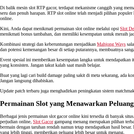
Di balik mesin slot RTP gacor, terdapat mekanisme canggih yang mem
seru dan penuh harapan. RTP slot online telah menjadi pilihan popule
online.
Kini, Anda dapat menikmati permainan slot online melalui opsi
Slot D
menikmati bonus tambahan, dan memiliki kesempatan untuk meraih ja
Kombinasi strategi dan keberuntungan menjadikan
Mahjong Ways
sala
dan potensi kemenangan besar di setiap putarannya, membuatnya sangat 
Event spesial ini memberikan kesempatan langka untuk mendapatkan item
yang konsisten. Jangan takut kalah saat masih belajar.
Buat yang lagi cari build damage paling sakit di meta sekarang, ada k
Jangan langsung dihabiskan.
Update patch terbaru juga menghadirkan peningkatan sistem matchmak
Permainan Slot yang Menawarkan Peluang
Berbagai jenis permainan slot gacor online kini tersedia di banyak s
perjudian online,
Slot Gacor
gampang menang merupakan pilihan terbai
bermain dengan taruhan rendah namun tetap mendapatkan hasil besar.
yang lebih tinggi, memberikan peluang lebih besar untuk menang.