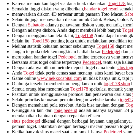
Karena memainkan togel via dana tidak dikenakan
Togel178
bia
Semakin tinggi diskon yang diberikan,
bandar togel resmi
semakin
menawarkan diskon 4D terbesar untuk pasaran Toto Macau,
Saba
Selain itu juga menawarkan diskon untuk Colok Bebas, Colok 
Dengan
Sabatoto
adanya penawaran diskon yang menarik, memb
Dengan adanya diskon, Anda dapat membeli lebih banyak
Toge
Dengan menggunakan teknik ini,
Togel158
Anda dapat meningk
Selain itu,
Togel158
penting juga untuk melakukan penelitian te
Melihat statistik keluaran nomor sebelumnya
Togel158
dapat mem
Jangan tergoda oleh kemungkinan hadiah besar
Pedetogel
dan ja
merupakan bandar togel
Pedetogel
online terpercaya yang menye
Bersama situs togel online terpercaya
Pedetogel
, tentu saja kali
Dengan adanya pilihan metode deposit togel dana tentu
situs tog
Anda
Togel
tidak perlu cemas saat menang, situs kami bayar 
Game online
www.nekkocapital.com
ini tidak hanya unik, tapi 
Olahraga tersebut memberikan pengalaman unik
togel178.shop
b
Semua orang bisa menemukan
Togel178
spekulasi menarik yan
Pastikan untuk menggunakan promosi dan penawaran dari situs
Selalu prioritas kepuasan pemain dengan website taruhan
togel2
Dengan memahami pola tersebut, Anda bisa taruhan dengan
Tog
Keunggulan lain dari
togelpede.id
adalah adanya layanan 24 j
mendapatkan bantuan dengan cepat dan efisien.
situs pedetogel
dikenal dengan berbagai layanan unggulannya. 
pemain togel. Ditambah dengan berbagai macam pasaran togel yang
Ketika banyak situs macet saat jam ramai, hanya
Pedetogel
yang 