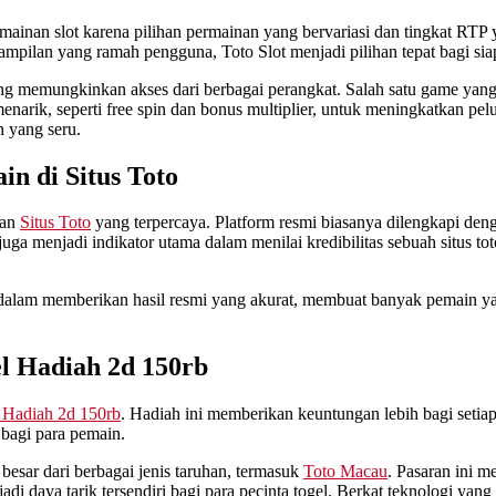
ainan slot karena pilihan permainan yang bervariasi dan tingkat RTP ya
pilan yang ramah pengguna, Toto Slot menjadi pilihan tepat bagi siap
ng memungkinkan akses dari berbagai perangkat. Salah satu game yang 
enarik, seperti free spin dan bonus multiplier, untuk meningkatkan pe
 yang seru.
n di Situs Toto
han
Situs Toto
yang terpercaya. Platform resmi biasanya dilengkapi deng
 juga menjadi indikator utama dalam menilai kredibilitas sebuah situs
dalam memberikan hasil resmi yang akurat, membuat banyak pemain ya
l Hadiah 2d 150rb
 Hadiah 2d 150rb
. Hadiah ini memberikan keuntungan lebih bagi seti
bagi para pemain.
esar dari berbagai jenis taruhan, termasuk
Toto Macau
. Pasaran ini 
di daya tarik tersendiri bagi para pecinta togel. Berkat teknologi ya