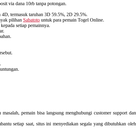
posit via dana 10rb tanpa potongan.
han 4D, termasuk taruhan 3D 59.5%, 2D 29.5%.
nyak pilihan
Sabatoto
untuk para pemain Togel Online.
kepada setiap pemainnya.
r.
bahan.
rsebut.
.
euntungan.
u masalah, pemain bisa langsung menghubungi customer support da
ntu setiap saat, situs ini menyediakan segala yang dibutuhkan ole