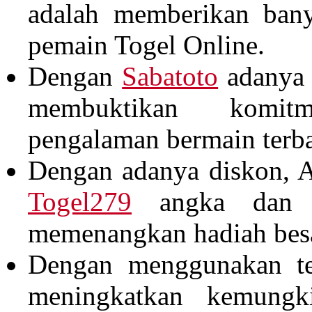
adalah memberikan ban
pemain Togel Online.
Dengan
Sabatoto
adanya 
membuktikan komit
pengalaman bermain terba
Dengan adanya diskon, A
Togel279
angka dan m
memenangkan hadiah besa
Dengan menggunakan te
meningkatkan kemungk