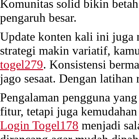
Komunitas solid bikin betah
pengaruh besar.
Update konten kali ini jug
strategi makin variatif, kamu
togel279
. Konsistensi berma
jago sesaat. Dengan latihan 
Pengalaman pengguna yang b
fitur, tetapi juga kemudahan
Login Togel178
menjadi sal