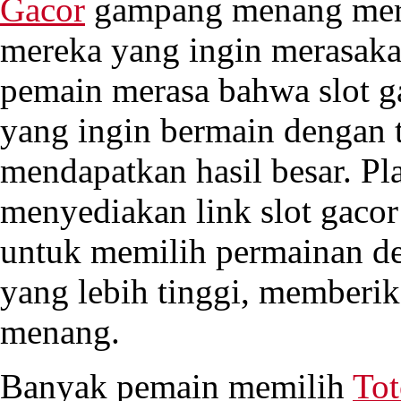
Gacor
gampang menang merup
mereka yang ingin merasak
pemain merasa bahwa slot g
yang ingin bermain dengan 
mendapatkan hasil besar. Pl
menyediakan link slot gac
untuk memilih permainan de
yang lebih tinggi, memberik
menang.
Banyak pemain memilih
Tot