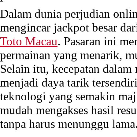
Dalam dunia perjudian onli
mengincar jackpot besar dari
Toto Macau
. Pasaran ini m
permainan yang menarik, mu
Selain itu, kecepatan dalam
menjadi daya tarik tersendiri
teknologi yang semakin maj
mudah mengakses hasil resu
tanpa harus menunggu lama