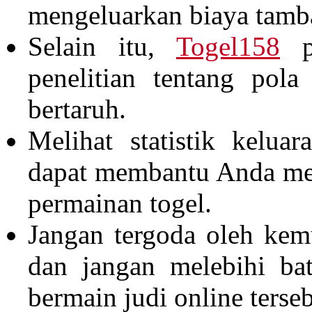
mengeluarkan biaya tamb
Selain itu,
Togel158
pe
penelitian tentang pol
bertaruh.
Melihat statistik kelu
dapat membantu Anda meli
permainan togel.
Jangan tergoda oleh ke
dan jangan melebihi ba
bermain judi online terseb