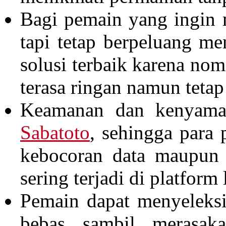
Bagi pemain yang ingin 
tapi tetap berpeluang m
solusi terbaik karena no
terasa ringan namun teta
Keamanan dan kenyaman
Sabatoto
, sehingga para 
kebocoran data maupun 
sering terjadi di platform 
Pemain dapat menyeleksi 
bebas sambil merasaka