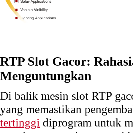
RTP Slot Gacor: Rahasia
Menguntungkan
Di balik mesin slot RTP gac
yang memastikan pengembal
tertinggi
diprogram untuk me