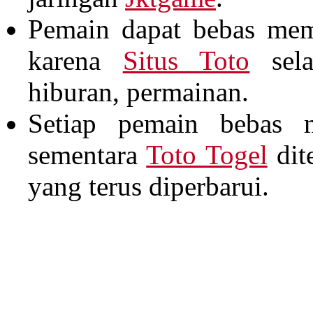
Pemain dapat bebas memi
karena
Situs Toto
sela
hiburan, permainan.
Setiap pemain bebas m
sementara
Toto Togel
dit
yang terus diperbarui.