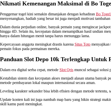
Nikmati Kemenangan Maksimal di Bo Toge
Penggemar togel kini semakin dimanjakan dengan kehadiran
Bo Togel
menyenangkan, hadiah yang besar ini juga menjadi motivasi tambahan 
Dalam dunia perjudian online, banyak pemain yang mengincar jackpot b
hingga 4D. Selain itu, kecepatan dalam menampilkan hasil undian menja
hanya dalam hitungan menit tanpa harus menunggu lama.
Kepercayaan anggota meningkat drastis karena
Situs Toto
menyajikan t
pemain fokus pada permainan mereka.
Panduan Slot Depo 10k Terlengkap Untuk
Dalam era digital serba cepat, metode
Slot Qris
muncul sebagai solusi 
Kestabilan sistem dan kecepatan akses menjadi alasan utama banyak 
metode pembayaran lokal maupun internasional secara aman.
Leveling karakter sekunder bisa lebih efisien dengan metode tertentu, s
Update konten kali ini juga nambah map baru yang bikin strategi makin 
skill kamu pasti meningkat.