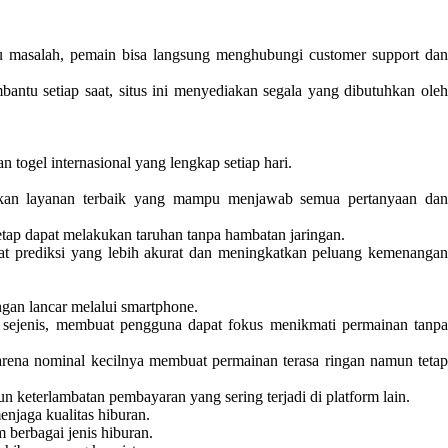
u masalah, pemain bisa langsung menghubungi customer support da
ntu setiap saat, situs ini menyediakan segala yang dibutuhkan ole
 togel internasional yang lengkap setiap hari.
an layanan terbaik yang mampu menjawab semua pertanyaan da
tap dapat melakukan taruhan tanpa hambatan jaringan.
at prediksi yang lebih akurat dan meningkatkan peluang kemenanga
ngan lancar melalui smartphone.
s sejenis, membuat pengguna dapat fokus menikmati permainan tanp
karena nominal kecilnya membuat permainan terasa ringan namun teta
n keterlambatan pembayaran yang sering terjadi di platform lain.
njaga kualitas hiburan.
 berbagai jenis hiburan.