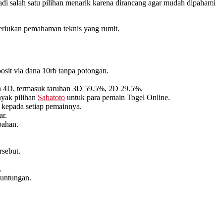
di salah satu pilihan menarik karena dirancang agar mudah dipahami
erlukan pemahaman teknis yang rumit.
posit via dana 10rb tanpa potongan.
han 4D, termasuk taruhan 3D 59.5%, 2D 29.5%.
nyak pilihan
Sabatoto
untuk para pemain Togel Online.
kepada setiap pemainnya.
r.
bahan.
rsebut.
.
euntungan.