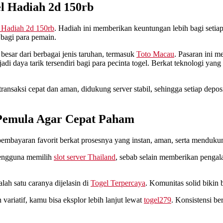
l Hadiah 2d 150rb
 Hadiah 2d 150rb
. Hadiah ini memberikan keuntungan lebih bagi seti
bagi para pemain.
esar dari berbagai jenis taruhan, termasuk
Toto Macau
. Pasaran ini 
di daya tarik tersendiri bagi para pecinta togel. Berkat teknologi ya
ransaksi cepat dan aman, didukung server stabil, sehingga setiap depo
 Pemula Agar Cepat Paham
pembayaran favorit berkat prosesnya yang instan, aman, serta menduk
pengguna memilih
slot server Thailand
, sebab selain memberikan pengal
alah satu caranya dijelasin di
Togel Terpercaya
. Komunitas solid bikin 
variatif, kamu bisa eksplor lebih lanjut lewat
togel279
. Konsistensi be