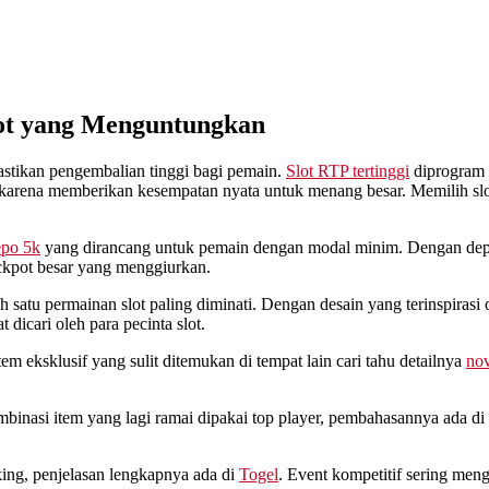
lot yang Menguntungkan
astikan pengembalian tinggi bagi pemain.
Slot RTP tertinggi
diprogram 
r karena memberikan kesempatan nyata untuk menang besar. Memilih slot
epo 5k
yang dirancang untuk pemain dengan modal minim. Dengan depos
ckpot besar yang menggiurkan.
h satu permainan slot paling diminati. Dengan desain yang terinspi
dicari oleh para pecinta slot.
 eksklusif yang sulit ditemukan di tempat lain cari tahu detailnya
nov
ombinasi item yang lagi ramai dipakai top player, pembahasannya ada di
ing, penjelasan lengkapnya ada di
Togel
. Event kompetitif sering men